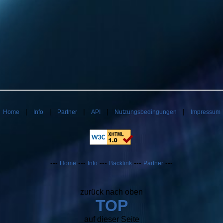
|
|
|
|
|
|
Home
Info
Partner
API
Nutzungsbedingungen
Impressum
---
---
---
---
---
Home
Info
Backlink
Partner
zurück nach oben
TOP
auf dieser Seite