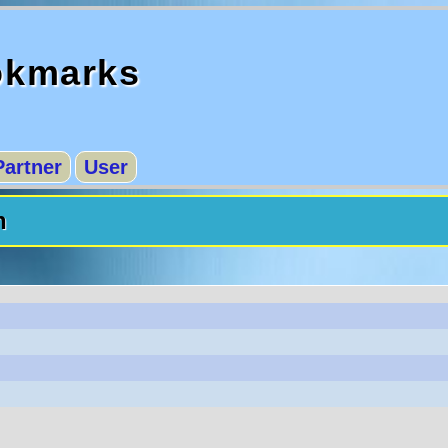
okmarks
Partner
User
n