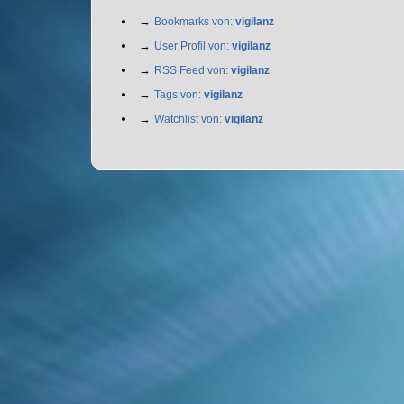
→
Bookmarks von:
vigilanz
→
User Profil von:
vigilanz
→
RSS Feed von:
vigilanz
→
Tags von:
vigilanz
→
Watchlist von:
vigilanz