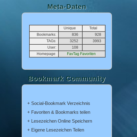
Meta-Daten
Unique
Total
Bookmarks:
836
928
TAGs:
3252
3993
User:
108
Homepage:
FavTag Favoriten
Bookmark Community
+ Social-Bookmark Verzeichnis
+ Favoriten & Bookmarks teilen
+ Lesezeichen Online Speichern
+ Eigene Lesezeichen Teilen