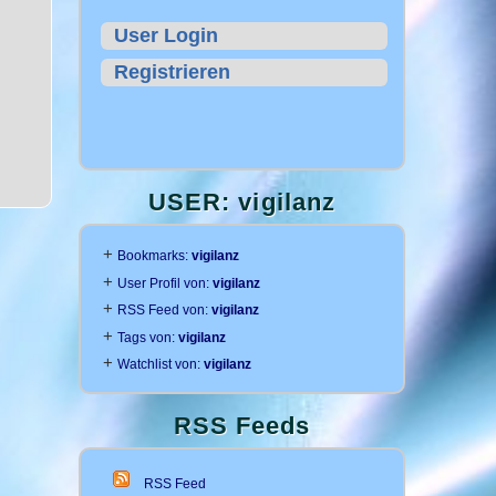
User Login
Registrieren
USER: vigilanz
+
Bookmarks:
vigilanz
+
User Profil von:
vigilanz
+
RSS Feed von:
vigilanz
+
Tags von:
vigilanz
+
Watchlist von:
vigilanz
RSS Feeds
RSS Feed