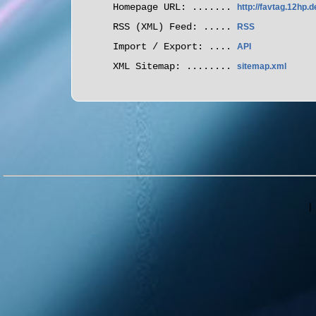
Homepage URL: .......
http://favtag.12hp.d
RSS (XML) Feed: .....
RSS
Import / Export: ....
API
XML Sitemap: ........
sitemap.xml