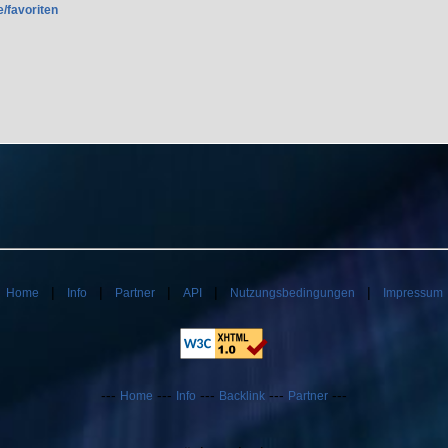
e/favoriten
|
|
|
|
|
|
Home
Info
Partner
API
Nutzungsbedingungen
Impressum
---
---
---
---
---
Home
Info
Backlink
Partner