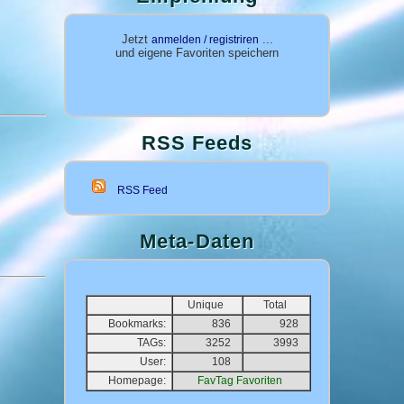
Jetzt
...
anmelden / registriren
und eigene Favoriten speichern
RSS Feeds
RSS Feed
Meta-Daten
Unique
Total
Bookmarks:
836
928
TAGs:
3252
3993
User:
108
Homepage:
FavTag Favoriten