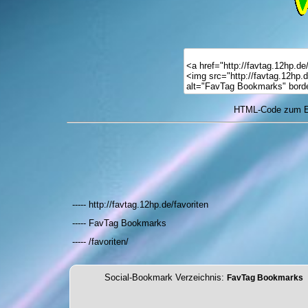
HTML-Code zum Ei
----- http://favtag.12hp.de/favoriten
----- FavTag Bookmarks
----- /favoriten/
Social-Bookmark Verzeichnis:
FavTag Bookmarks