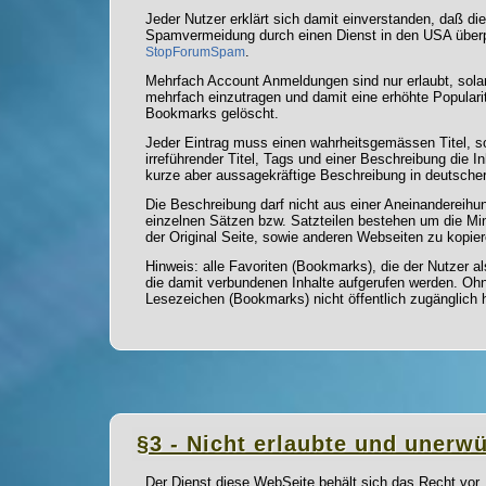
Jeder Nutzer erklärt sich damit einverstanden, daß 
Spamvermeidung durch einen Dienst in den USA überp
.
StopForumSpam
Mehrfach Account Anmeldungen sind nur erlaubt, sol
mehrfach einzutragen und damit eine erhöhte Popular
Bookmarks gelöscht.
Jeder Eintrag muss einen wahrheitsgemässen Titel, s
irreführender Titel, Tags und einer Beschreibung die I
kurze aber aussagekräftige Beschreibung in deutscher
Die Beschreibung darf nicht aus einer Aneinandereih
einzelnen Sätzen bzw. Satzteilen bestehen um die Min
der Original Seite, sowie anderen Webseiten zu kopie
Hinweis: alle Favoriten (Bookmarks), die der Nutzer a
die damit verbundenen Inhalte aufgerufen werden. Ohn
Lesezeichen (Bookmarks) nicht öffentlich zugänglich h
§3 - Nicht erlaubte und unerw
Der Dienst diese WebSeite behält sich das Recht vor