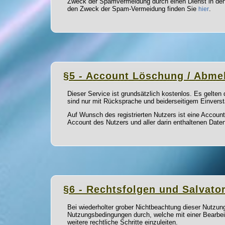
Zweck der Spamvermeidung durch einen Dienst in den 
den Zweck der Spam-Vermeidung finden Sie
.
hier
§5 - Account Löschung / Abme
Dieser Service ist grundsätzlich kostenlos. Es gelte
sind nur mit Rücksprache und beiderseitigem Einverst
Auf Wunsch des registrierten Nutzers ist eine Accoun
Account des Nutzers und aller darin enthaltenen Daten
§6 - Rechtsfolgen und Salvato
Bei wiederholter grober Nichtbeachtung dieser Nutzu
Nutzungsbedingungen durch, welche mit einer Bearbei
weitere rechtliche Schritte einzuleiten.