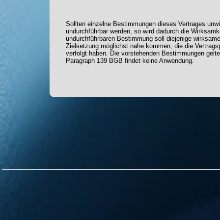
Sollten einzelne Bestimmungen dieses Vertrages unwi
undurchführbar werden, so wird dadurch die Wirksamke
undurchführbaren Bestimmung soll diejenige wirksame 
Zielsetzung möglichst nahe kommen, die die Vertrag
verfolgt haben. Die vorstehenden Bestimmungen gelten 
Paragraph 139 BGB findet keine Anwendung.