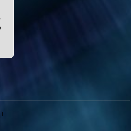
r
g
|