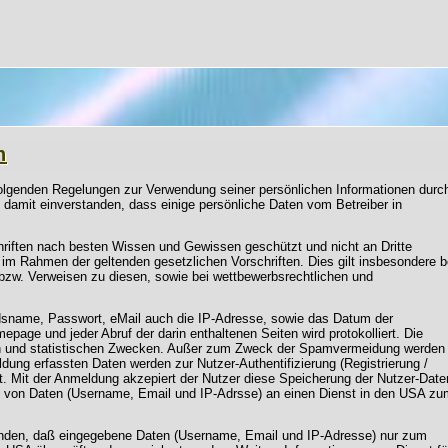
n
folgenden Regelungen zur Verwendung seiner persönlichen Informationen durc
 damit einverstanden, dass einige persönliche Daten vom Betreiber in
riften nach besten Wissen und Gewissen geschützt und nicht an Dritte
 im Rahmen der geltenden gesetzlichen Vorschriften. Dies gilt insbesondere b
 bzw. Verweisen zu diesen, sowie bei wettbewerbsrechtlichen und
edsname, Passwort, eMail auch die IP-Adresse, sowie das Datum der
mepage und jeder Abruf der darin enthaltenen Seiten wird protokolliert. Die
en und statistischen Zwecken. Außer zum Zweck der Spamvermeidung werden
ldung erfassten Daten werden zur Nutzer-Authentifizierung (Registrierung /
et. Mit der Anmeldung akzepiert der Nutzer diese Speicherung der Nutzer-Date
ung von Daten (Username, Email und IP-Adrsse) an einen Dienst in den USA zu
tanden, daß eingegebene Daten (Username, Email und IP-Adresse) nur zum