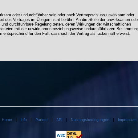
rksam oder undurchführbar sein oder nach Vertragsschluss unwirksam oder
it des Vertrages im Übrigen nicht berührt. An die Stelle der unwirksamen ode
und durchführbare Regelung treten, deren Wirkungen der wirtschaftlichen
sparteien mit der unwirksamen beziehungsweise undurchführbaren Bestimmun
entsprechend für den Fall, dass sich der Vertrag als lückenhaft erweist.
|
|
|
|
|
|
Home
Info
Partner
API
Nutzungsbedingungen
Impressum