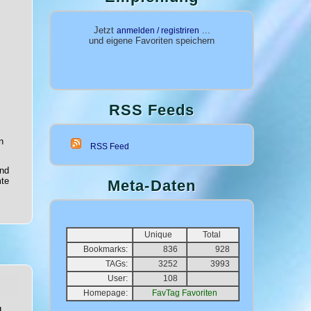
Jetzt
...
anmelden / registriren
und eigene Favoriten speichern
RSS Feeds
n
RSS Feed
und
mte
Meta-Daten
Unique
Total
Bookmarks:
836
928
TAGs:
3252
3993
User:
108
Homepage:
FavTag Favoriten
,