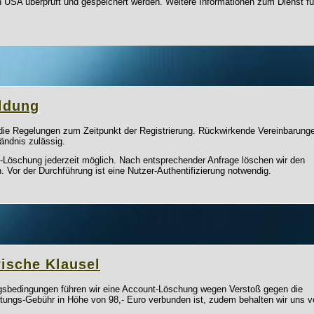
USA überprüft und gespeichert werden. Weitere Informationen zum Dienst fü
ldung
n die Regelungen zum Zeitpunkt der Registrierung. Rückwirkende Vereinbarung
ändnis zulässig.
t-Löschung jederzeit möglich. Nach entsprechender Anfrage löschen wir den
. Vor der Durchführung ist eine Nutzer-Authentifizierung notwendig.
rische Klausel
ngsbedingungen führen wir eine Account-Löschung wegen Verstoß gegen die
tungs-Gebühr in Höhe von 98,- Euro verbunden ist, zudem behalten wir uns v