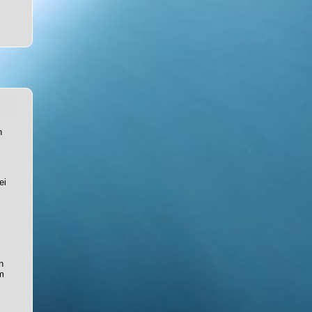
h
ei
n
m