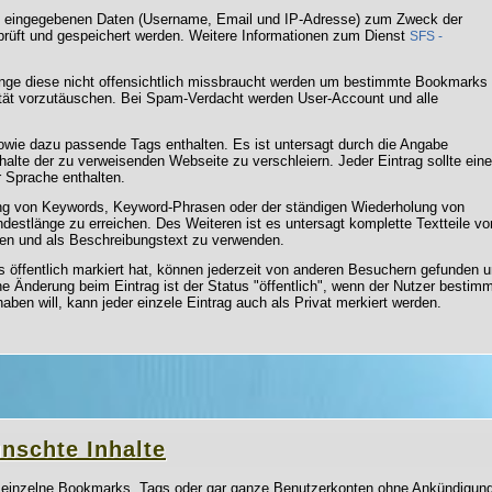
die eingegebenen Daten (Username, Email und IP-Adresse) zum Zweck der
rüft und gespeichert werden. Weitere Informationen zum Dienst
SFS -
ange diese nicht offensichtlich missbraucht werden um bestimmte Bookmarks
ität vorzutäuschen. Bei Spam-Verdacht werden User-Account und alle
owie dazu passende Tags enthalten. Es ist untersagt durch die Angabe
nhalte der zu verweisenden Webseite zu verschleiern. Jeder Eintrag sollte eine
 Sprache enthalten.
ung von Keywords, Keyword-Phrasen oder der ständigen Wiederholung von
destlänge zu erreichen. Des Weiteren ist es untersagt komplette Textteile vo
ren und als Beschreibungstext zu verwenden.
ls öffentlich markiert hat, können jederzeit von anderen Besuchern gefunden 
e Änderung beim Eintrag ist der Status "öffentlich", wenn der Nutzer bestim
aben will, kann jeder einzele Eintrag auch als Privat merkiert werden.
ünschte Inhalte
, einzelne Bookmarks, Tags oder gar ganze Benutzerkonten ohne Ankündigung