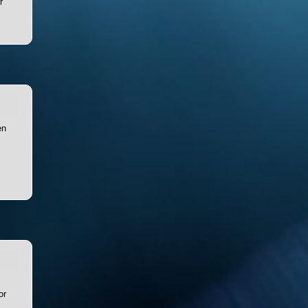
r
en
or