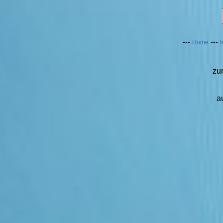
---
---
Home
I
zu
a