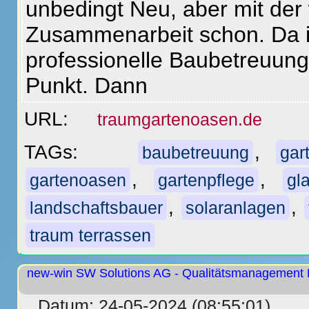
unbedingt Neu, aber mit der 
Zusammenarbeit schon. Da i
professionelle Baubetreuun
Punkt. Dann
URL:
traumgartenoasen.de
TAGs:
,
baubetreuung
gar
,
,
gartenoasen
gartenpflege
gl
,
,
landschaftsbauer
solaranlagen
traum terrassen
new-win SW Solutions AG - Qualitätsmanagement D
Datum: 24-05-2024 (08:55:01)