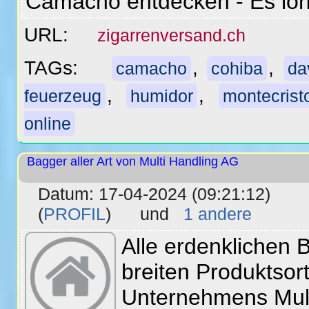
Camacho entdecken - Es lohn
URL:
zigarrenversand.ch
TAGs:
,
,
camacho
cohiba
da
,
,
feuerzeug
humidor
montecrist
online
Bagger aller Art von Multi Handling AG
Datum: 17-04-2024 (09:21:12)
(
PROFIL
) und
1 andere
Alle erdenklichen 
breiten Produktsor
Unternehmens Mult