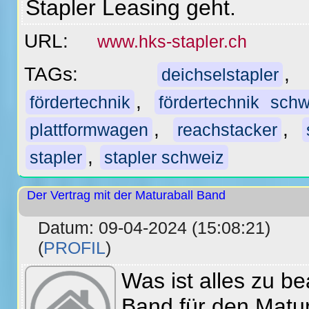
Stapler Leasing geht.
URL:
www.hks-stapler.ch
TAGs:
,
deichselstapler
,
fördertechnik
fördertechnik schw
,
,
plattformwagen
reachstacker
,
stapler
stapler schweiz
Der Vertrag mit der Maturaball Band
Datum: 09-04-2024 (15:08:21)
(
PROFIL
)
Was ist alles zu b
Band für den Matur